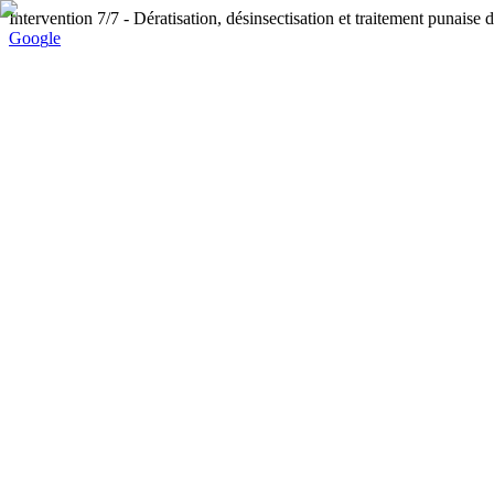
Intervention 7/7
- Dératisation, désinsectisation et traitement punaise
G
o
o
g
l
e