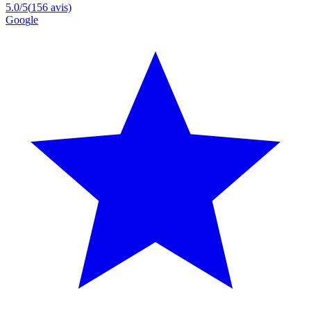
5.0
/5
(
156
avis)
G
o
o
g
l
e