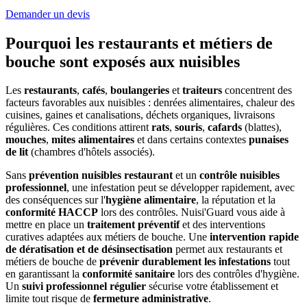
Demander un devis
Pourquoi les restaurants et métiers de
bouche sont exposés aux nuisibles
Les
restaurants
,
cafés
,
boulangeries
et
traiteurs
concentrent des
facteurs favorables aux nuisibles : denrées alimentaires, chaleur des
cuisines, gaines et canalisations, déchets organiques, livraisons
régulières. Ces conditions attirent
rats
,
souris
,
cafards
(blattes),
mouches
,
mites alimentaires
et dans certains contextes
punaises
de lit
(chambres d'hôtels associés).
Sans
prévention nuisibles restaurant
et un
contrôle nuisibles
professionnel
, une infestation peut se développer rapidement, avec
des conséquences sur l'
hygiène alimentaire
, la réputation et la
conformité HACCP
lors des contrôles. Nuisi'Guard vous aide à
mettre en place un
traitement préventif
et des interventions
curatives adaptées aux métiers de bouche. Une
intervention rapide
de dératisation et de désinsectisation
permet aux restaurants et
métiers de bouche de
prévenir durablement les infestations
tout
en garantissant la
conformité sanitaire
lors des contrôles d'hygiène.
Un
suivi professionnel régulier
sécurise votre établissement et
limite tout risque de
fermeture administrative
.