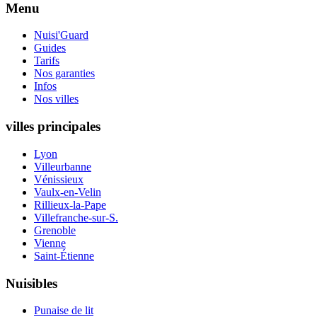
Menu
Nuisi'Guard
Guides
Tarifs
Nos garanties
Infos
Nos villes
villes principales
Lyon
Villeurbanne
Vénissieux
Vaulx-en-Velin
Rillieux-la-Pape
Villefranche-sur-S.
Grenoble
Vienne
Saint-Étienne
Nuisibles
Punaise de lit