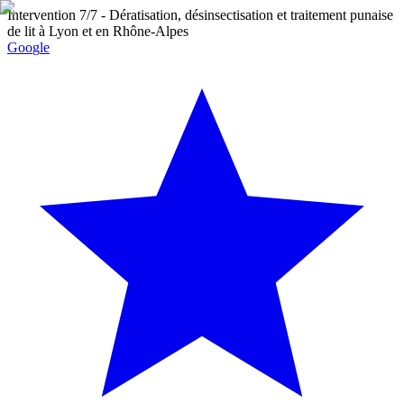
Intervention 7/7
- Dératisation, désinsectisation et traitement punaise
de lit à Lyon et en Rhône-Alpes
G
o
o
g
l
e